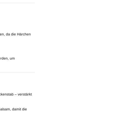
en, da die Härchen
erden, um
kenstab – verstärkt
alsam, damit die