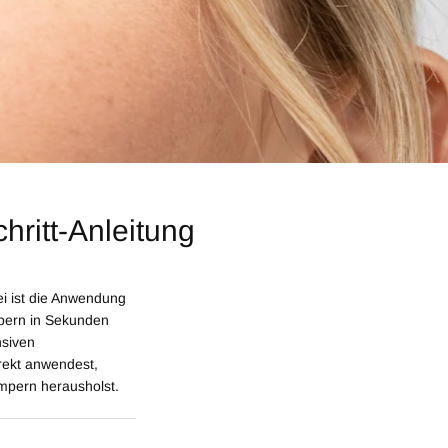
hritt-Anleitung
i ist die Anwendung
mpern in Sekunden
nsiven
rrekt anwendest,
impern herausholst.