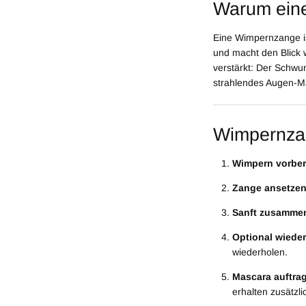
Warum eine
Eine Wimpernzange ist
und macht den Blick 
verstärkt: Der Schwun
strahlendes Augen-Mak
Wimpernzang
Wimpern vorber
Zange ansetzen
Sanft zusamme
Optional wiede
wiederholen.
Mascara auftra
erhalten zusätzl