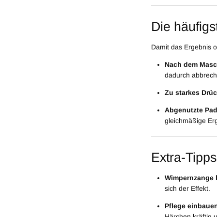
Die häufig
Damit das Ergebnis op
Nach dem Masc
dadurch abbrech
Zu starkes Drü
Abgenutzte Pad
gleichmäßige Erg
Extra-Tipp
Wimpernzange l
sich der Effekt.
Pflege einbaue
Härchen kräftig u